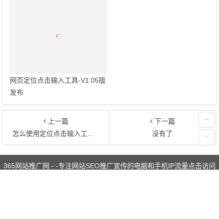
网页定位点击输入工具-V1.05版
发布
上一篇
下一篇
怎么使用定位点击输入工具给网站刷安卓/苹果手机的搜索点击访问量？
没有了
文章导航
365网站推广网 - -专注网站SEO推广宣传的电脑和手机IP流量点击访问
优化服务
Copyright ©
365网站推广网
版权所有.
在线题库网
|
考试信息题
库资料网
|
辣妈
|
工程建业信息网
|
网站推广帮
|
练题猫APP
|
安